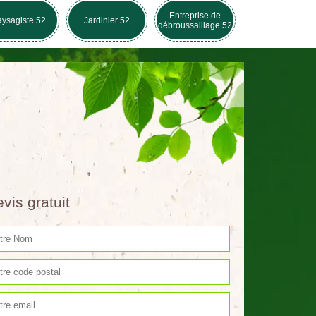
Entreprise de
ysagiste 52
Jardinier 52
débroussaillage 52
vis gratuit