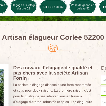
bres
Elagage et étêtage
Pose de gazon en
Taille de haie 52
Pa
d'arbre 52
rouleau 52
Artisan élagueur Corlee 52200
Des travaux d’élagage de qualité et
De
pas chers avec la société Artisan
Fortin
La société d’élagage dispose d’une forte renommée,
et cela, pour deux raisons. La première raison, c’est
pour la qualité de ses interventions en travaux
d’élagage d’arbres, arbustes et haies. Les élagueurs