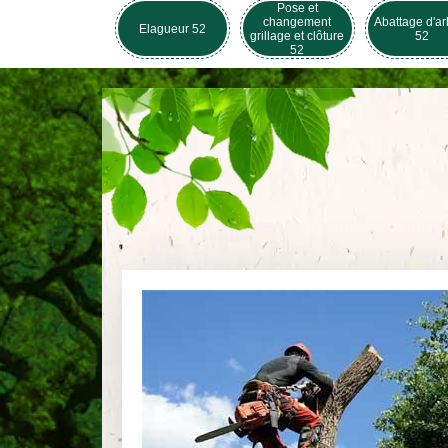
Pose et
changement
Abattage d'ar
Elagueur 52
grillage et clôture
52
52