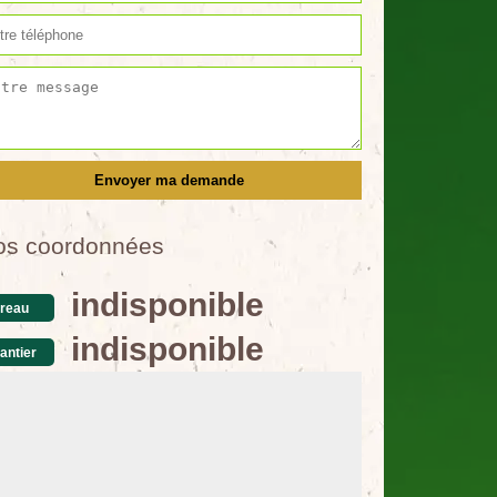
os coordonnées
indisponible
reau
indisponible
antier