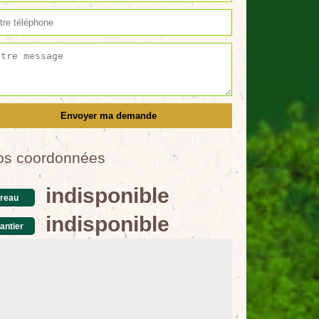
os coordonnées
indisponible
reau
indisponible
antier