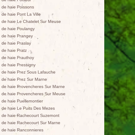
e de haie Poissons
e de haie Pont La Ville
le de haie Le Chatelet Sur Meuse
le de haie Poulangy
le de haie Prangey
e de haie Praslay
e de haie Pratz
e de haie Prauthoy
e de haie Pressigny
le de haie Prez Sous Lafauche
le de haie Prez Sur Marne
le de haie Provencheres Sur Marne
le de haie Provencheres Sur Meuse
e de haie Puellemontier
le de haie Le Puits Des Mezes
le de haie Rachecourt Suzemont
le de haie Rachecourt Sur Marne
le de haie Ranconnieres