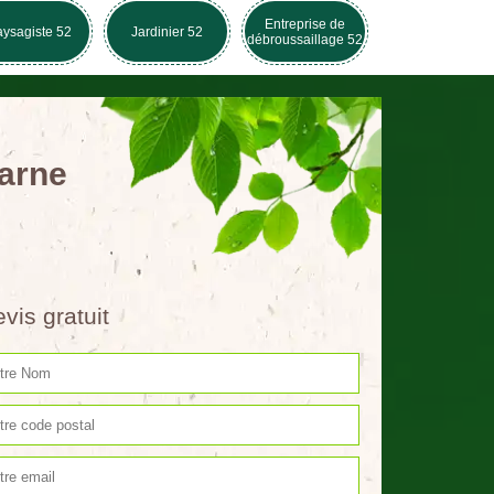
Entreprise de
ysagiste 52
Jardinier 52
débroussaillage 52
Marne
vis gratuit