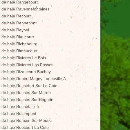
le de haie Rangecourt
le de haie Ravennefontaines
e de haie Recourt
le de haie Rennepont
e de haie Reynel
e de haie Riaucourt
le de haie Richebourg
le de haie Rimaucourt
e de haie Rivieres Le Bois
le de haie Rivieres Les Fosses
le de haie Rizaucourt Buchey
le de haie Robert Magny Laneuville A
le de haie Rochefort Sur La Cote
le de haie Roches Sur Marne
le de haie Roches Sur Rognon
e de haie Rochetaillee
le de haie Rolampont
le de haie Romain Sur Meuse
le de haie Roocourt La Cote