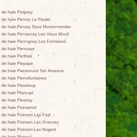
le de haie Peigney
le de haie Percey Le Pautel
le de haie Percey Sous Montormentier
le de haie Perrancey Les Vieux Mouli
le de haie Perrogney Les Fontaines
e de haie Perrusse
e de haie Perthes
le de haie Piepape
le de haie Pierremont Sur Amance
e de haie Pierrefontaines
e de haie Pisseloup
e de haie Planrupt
e de haie Plesnoy
e de haie Poinsenot
le de haie Poinson Les Fayl
le de haie Poinson Les Grancey
le de haie Poinson Les Nogent
e de haie Poiseul