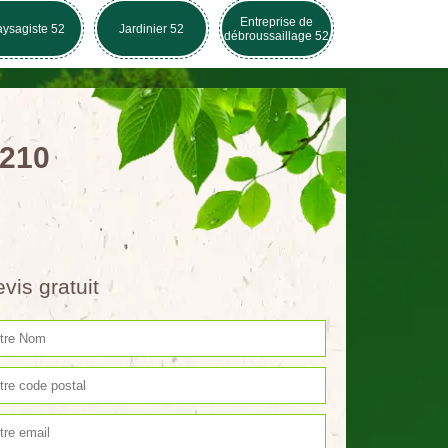
Entreprise de
ysagiste 52
Jardinier 52
débroussaillage 52
2210
vis gratuit