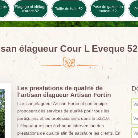
bres
Elagage et étêtage
Pose de gazon en
Taille de haie 52
Pa
d'arbre 52
rouleau 52
isan élagueur Cour L Eveque 5
Les prestations de qualité de
De
l’artisan élagueur Artisan Fortin
L’artisan élagueur Artisan Fortin et son équipe
proposent des services de qualité pour tous les
particuliers et les professionnels dans le 52210.
L’élagueur assure à chaque intervention des
prestations de qualité afin de satisfaire les clients. En