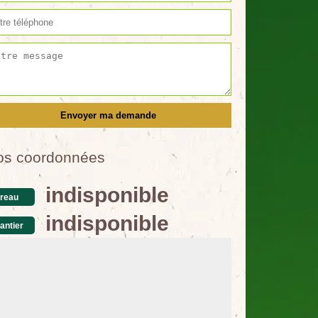
os coordonnées
indisponible
reau
indisponible
antier