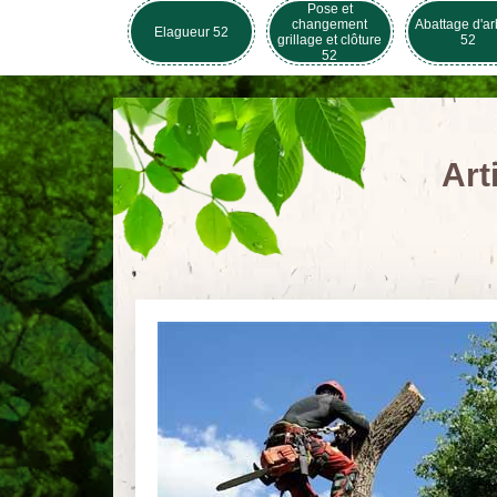
Pose et
changement
Abattage d'ar
Elagueur 52
grillage et clôture
52
52
Art