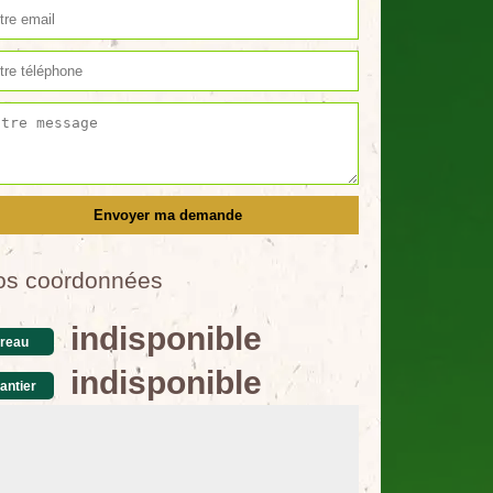
os coordonnées
indisponible
reau
indisponible
antier