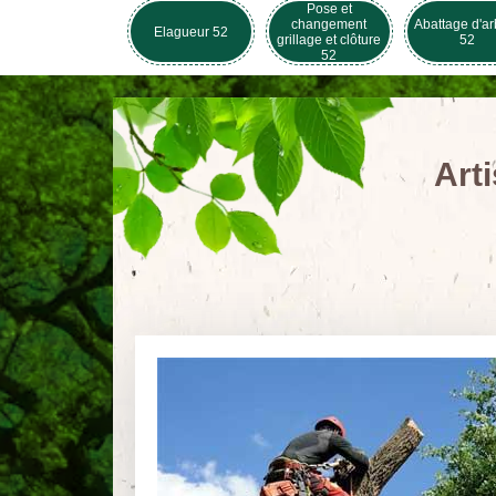
Pose et
changement
Abattage d'ar
Elagueur 52
grillage et clôture
52
52
Art