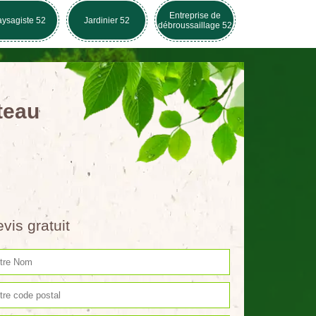
Entreprise de
ysagiste 52
Jardinier 52
débroussaillage 52
teau
vis gratuit