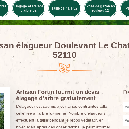
bres
Elagage et étêtage
Pose de gazon en
Taille de haie 52
Pa
d'arbre 52
rouleau 52
isan élagueur Doulevant Le Cha
52110
Artisan Fortin fournit un devis
De
élagage d’arbre gratuitement
L’élagueur est soumis à certaines contraintes telle
celle liée à l’arbre lui-même. Nombre d’élagueurs
effectuent la taille pendant le repos végétatif, en
hiver. Mais après des observations, je peux affirmer