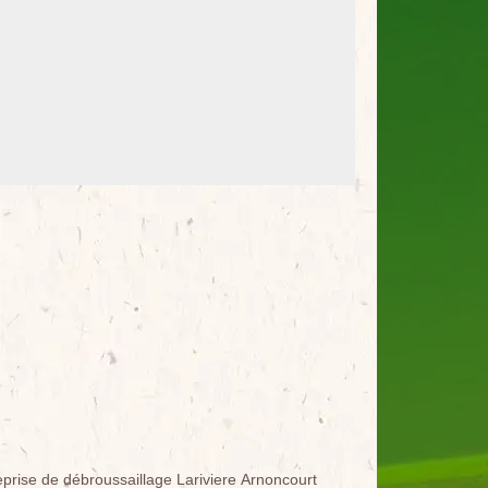
eprise de débroussaillage Lariviere Arnoncourt