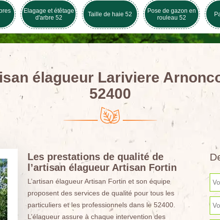
bres
Elagage et étêtage
Pose de gazon en
Taille de haie 52
Pa
d'arbre 52
rouleau 52
isan élagueur Lariviere Arnonc
52400
Les prestations de qualité de
De
l’artisan élagueur Artisan Fortin
L’artisan élagueur Artisan Fortin et son équipe
proposent des services de qualité pour tous les
particuliers et les professionnels dans le 52400.
L’élagueur assure à chaque intervention des