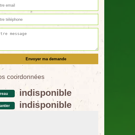
os coordonnées
indisponible
reau
indisponible
antier