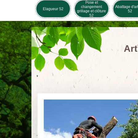
Pose et
changement
Abattage d'ar
Elagueur 52
grillage et clôture
52
52
Art