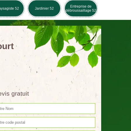
Entreprise de
ysagiste 52
Jardinier 52
débroussaillage 52
ourt
vis gratuit