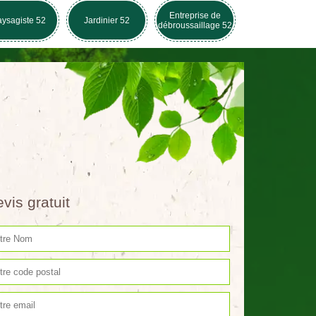
Entreprise de
ysagiste 52
Jardinier 52
débroussaillage 52
vis gratuit