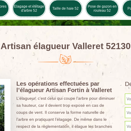
bres
Elagage et étêtage
Pose de gazon en
Taille de haie 52
Pa
d'arbre 52
rouleau 52
Artisan élagueur Valleret 52130
Les opérations effectuées par
De
l’élagueur Artisan Fortin à Valleret
L’élagueur, c’est celui qui coupe l’arbre pour diminuer
sa hauteur, car il devient trop exposé en cas de
coups de vent. Il conserve la forme naturelle de
l’arbre en pratiquant l’élagage. De même dans le
respect de la réglementation, il élague les branches