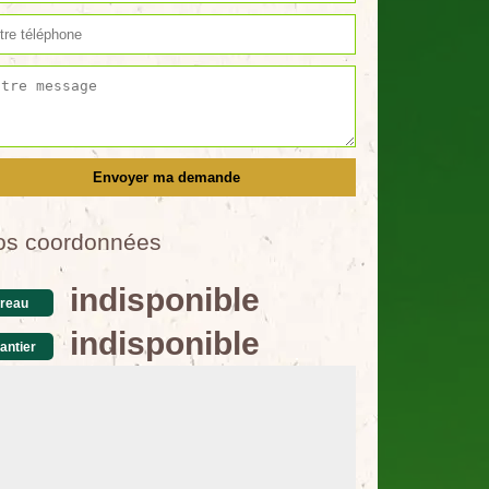
os coordonnées
indisponible
reau
indisponible
antier