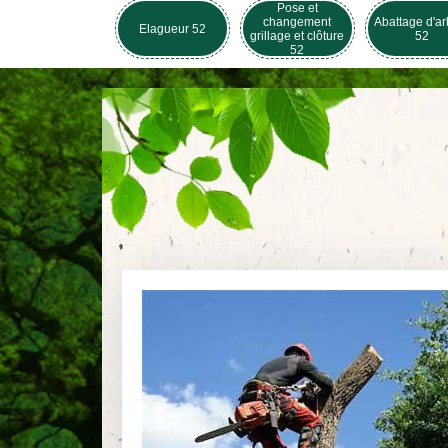
Pose et
changement
Abattage d'ar
Elagueur 52
grillage et clôture
52
52