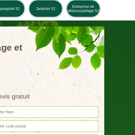
Entreprise de
ysagiste 52
Jardinier 52
débroussaillage 52
age et
vis gratuit