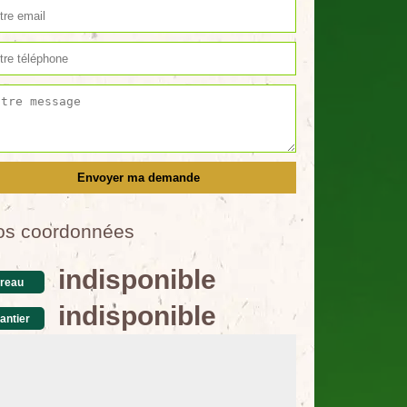
os coordonnées
indisponible
reau
indisponible
antier