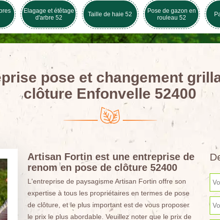
bres
Elagage et étêtage
Pose de gazon en
Taille de haie 52
Pa
d'arbre 52
rouleau 52
prise pose et changement grill
clôture Enfonvelle 52400
Artisan Fortin est une entreprise de
De
renom en pose de clôture 52400
L'entreprise de paysagisme Artisan Fortin offre son
expertise à tous les propriétaires en termes de pose
de clôture, et le plus important est de vous proposer
le prix le plus abordable. Veuillez noter que le prix de