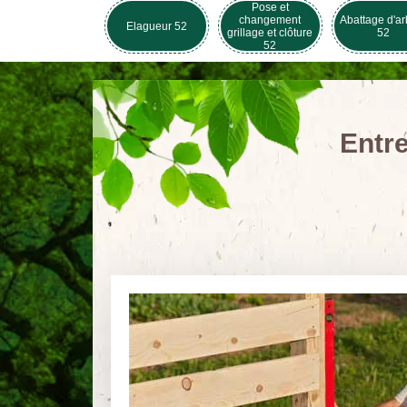
Pose et
changement
Abattage d'ar
Elagueur 52
grillage et clôture
52
52
Entre