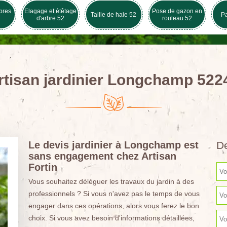
bres
Elagage et étêtage
Pose de gazon en
Taille de haie 52
Pa
d'arbre 52
rouleau 52
rtisan jardinier Longchamp 522
Le devis jardinier à Longchamp est
De
sans engagement chez Artisan
Fortin
Vous souhaitez déléguer les travaux du jardin à des
professionnels ? Si vous n'avez pas le temps de vous
engager dans ces opérations, alors vous ferez le bon
choix. Si vous avez besoin d'informations détaillées,