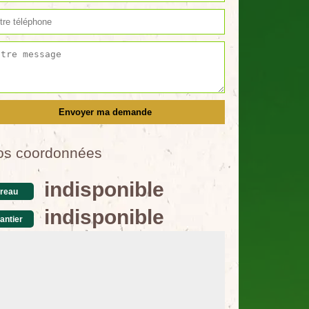
os coordonnées
indisponible
reau
indisponible
antier