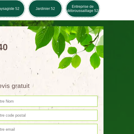
Entreprise de
ysagiste 52
Jardinier 52
débroussaillage 52
40
vis gratuit