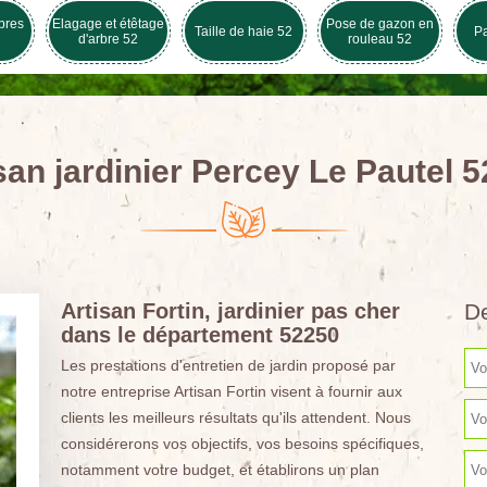
bres
Elagage et étêtage
Pose de gazon en
Taille de haie 52
Pa
d'arbre 52
rouleau 52
san jardinier Percey Le Pautel 
Artisan Fortin, jardinier pas cher
De
dans le département 52250
Les prestations d'entretien de jardin proposé par
notre entreprise Artisan Fortin visent à fournir aux
clients les meilleurs résultats qu'ils attendent. Nous
considérerons vos objectifs, vos besoins spécifiques,
notamment votre budget, et établirons un plan