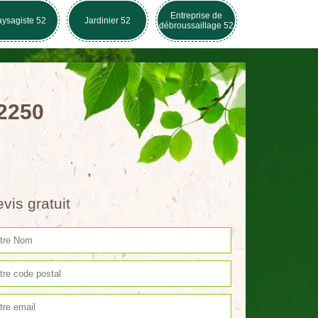
Entreprise de
ysagiste 52
Jardinier 52
débroussaillage 52
52250
vis gratuit