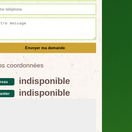
os coordonnées
indisponible
reau
indisponible
antier