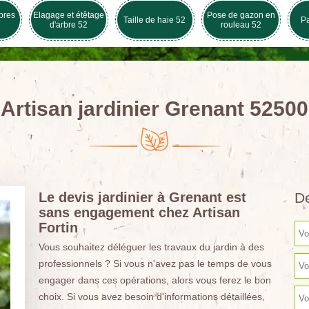
bres
Elagage et étêtage
Pose de gazon en
Taille de haie 52
Pa
d'arbre 52
rouleau 52
Artisan jardinier Grenant 52500
Le devis jardinier à Grenant est
De
sans engagement chez Artisan
Fortin
Vous souhaitez déléguer les travaux du jardin à des
professionnels ? Si vous n'avez pas le temps de vous
engager dans ces opérations, alors vous ferez le bon
choix. Si vous avez besoin d'informations détaillées,