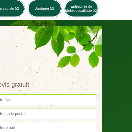
Entreprise de
ysagiste 52
Jardinier 52
débroussaillage 52
vis gratuit