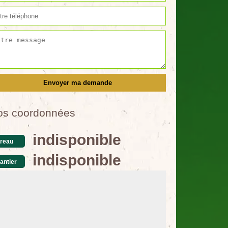
os coordonnées
indisponible
reau
indisponible
antier